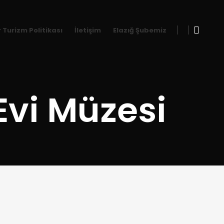
r Turizm Politikası
İletişim
Elazığ Şubemiz
Evi Müzesi