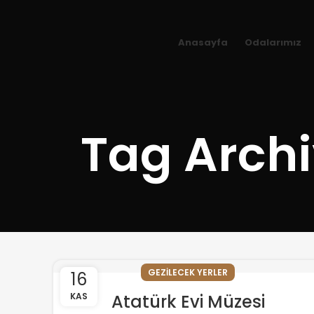
Anasayfa
Odalarımız
Tag Archi
GEZILECEK YERLER
16
KAS
Atatürk Evi Müzesi