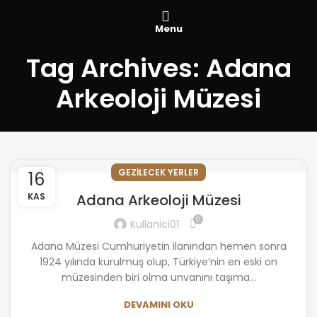
Menu
Tag Archives: Adana
Arkeoloji Müzesi
GEZILECEK YERLER
16
KAS
Adana Arkeoloji Müzesi
0
Kullanici01
Adana Müzesi Cumhuriyetin ilanından hemen sonra
1924 yılında kurulmuş olup, Türkiye’nin en eski on
müzesinden biri olma unvanını taşıma...
DEVAMINI OKU